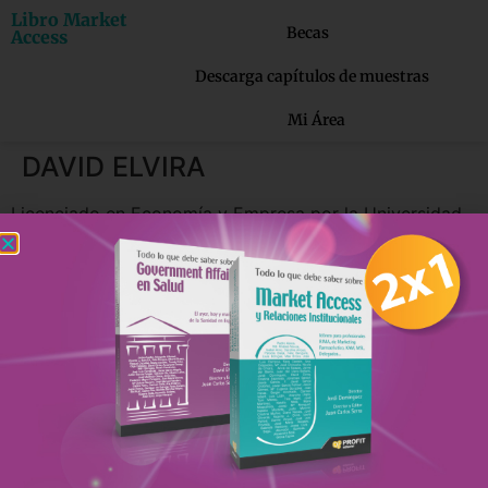
Libro Market
Becas
Access
Descarga capítulos de muestras
Mi Área
DAVID ELVIRA
Licenciado en Economía y Empresa por la Universidad
Pompeu Fabra y Máster en Economía Aplicada por la
Universidad Autónoma de Barcelona. Tiene una amplia
experiencia en el ámbito de la consultoría nacional e
internacional en sistemas sanitarios y evaluación
económica de fármacos y servicios sanitarios. También
ha ejercido diversos cargos en la administración
pública, entre ellos ha sido Director del Servicio Catalán
de la Salud (CatSalut), Secretario General de la
Consejería de Salud, Presidente del Consejo de
Administración del Instituto Catalán de la Salud (ICS) y