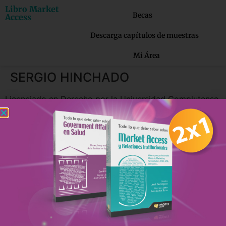
Libro Market
Becas
Access
Descarga capítulos de muestras
Mi Área
SERGIO HINCHADO
Licenciado en Derecho por la Universidad Complutense
de Madrid. Curso superior en Derecho de Defensa de la
Competencia por la Universidad Rey Juan Carlos I.
Máster en Recursos Humanos por el Centro de Estudios
Garrigues. Programa de Desarrollo Directivo por el
IESE. Responsable nacional del área sanitaria en Hays.
Más de 15 años seleccionando todo tipo de perfiles
dentro de la industria farmacéutica y el sector sanitario.
Autor de más 15 publicaciones relacionadas con las
áreas de reclutamiento, selección, redes sociales,
liderazgo, RRHH, etc. Colabora de forma activa con